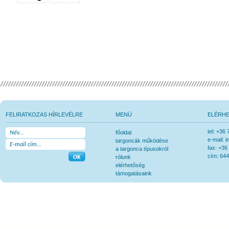
FELIRATKOZAS HÍRLEVÉLRE
MENÜ
ELÉRH
tel: +36
főoldal
e-mail: 
targoncák működése
fax: +36
a targonca típusokról
cím: 644
rólunk
elérhetőség
támogatásaink