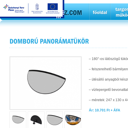
– 180°-os látószögű tükö
– felszerelhető bármily
– ütésálló anyagból kész
– vízlepergető bevonattal
– méretek: 247 x 130 x 
Ár: 10.701 Ft + ÁFA