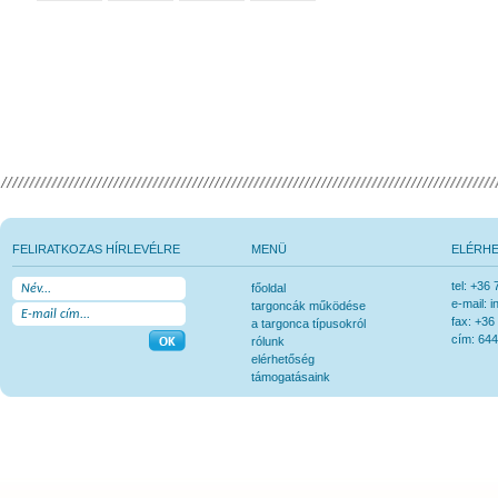
FELIRATKOZAS HÍRLEVÉLRE
MENÜ
ELÉRH
tel: +36
főoldal
e-mail: 
targoncák működése
fax: +36
a targonca típusokról
cím: 644
rólunk
elérhetőség
támogatásaink